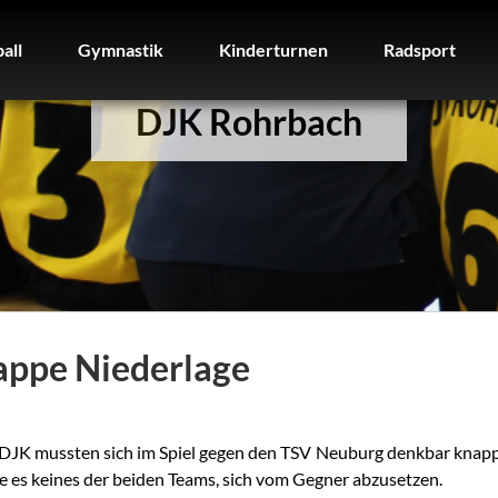
all
Gymnastik
Kinderturnen
Radsport
DJK Rohrbach
all
Gymnastik
Kinderturnen
Radsport
appe Niederlage
DJK mussten sich im Spiel gegen den TSV Neuburg denkbar knapp 
e es keines der beiden Teams, sich vom Gegner abzusetzen.