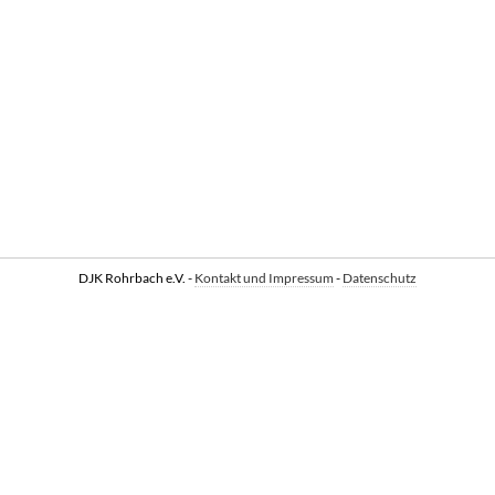
DJK Rohrbach e.V. -
Kontakt und Impressum
-
Datenschutz